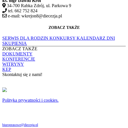
ks. mgr Dawid Król
34-700 Rabka Zdrój, ul. Parkowa 9
tel. 662 752 824
e-mail: wkrejon8@diecezja.pl
ZOBACZ TAKŻE
SERWIS DLA RODZIN
KONKURSY
KALENDARZ DNI
SKUPIENIA
ZOBACZ TAKŻE
DOKUMENTY
KONFERENCJE
WITRYNY
KEP
Skontaktuj się z nami!
KONTAKT
Copyright © 2024 Archidiecezja Krakowska
Polityka prywatności i cookies.
Archidiecezja Krakowska zastrzega wszelkie prawa do serwisu. Użytkownicy mogą
pobierać i drukować zdjęcia znajdujące się w serwisie www.diecezja.pl do użytku
osobistego i ewangelizacji. Publikacja, lub rozpowszechnianie zdjęć niniejszego serwisu
lub jej sprzedaż, bez uprzedniej, zgody Archidiecezji Krakowskiej są zabronione i stanowią
naruszenie ustawy o prawie autorskim. Zapraszamy do kontaktu poprzez email:
biuroprasowe@diecezja.pl