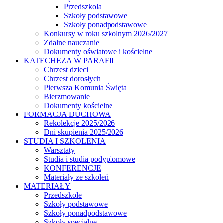
Przedszkola
Szkoły podstawowe
Szkoły ponadpodstawowe
Konkursy w roku szkolnym 2026/2027
Zdalne nauczanie
Dokumenty oświatowe i kościelne
KATECHEZA W PARAFII
Chrzest dzieci
Chrzest dorosłych
Pierwsza Komunia Święta
Bierzmowanie
Dokumenty kościelne
FORMACJA DUCHOWA
Rekolekcje 2025/2026
Dni skupienia 2025/2026
STUDIA I SZKOLENIA
Warsztaty
Studia i studia podyplomowe
KONFERENCJE
Materiały ze szkoleń
MATERIAŁY
Przedszkole
Szkoły podstawowe
Szkoły ponadpodstawowe
Szkoły specjalne