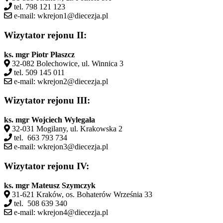
tel. 798 121 123
e-mail: wkrejon1@diecezja.pl
Wizytator rejonu II:
ks. mgr Piotr Płaszcz
32-082 Bolechowice, ul. Winnica 3
tel. 509 145 011
e-mail: wkrejon2@diecezja.pl
Wizytator rejonu III:
ks. mgr Wojciech Wylegała
32-031 Mogilany, ul. Krakowska 2
tel. 663 793 734
e-mail: wkrejon3@diecezja.pl
Wizytator rejonu IV:
ks. mgr Mateusz Szymczyk
31-621 Kraków, os. Bohaterów Września 33
tel. 508 639 340
e-mail: wkrejon4@diecezja.pl