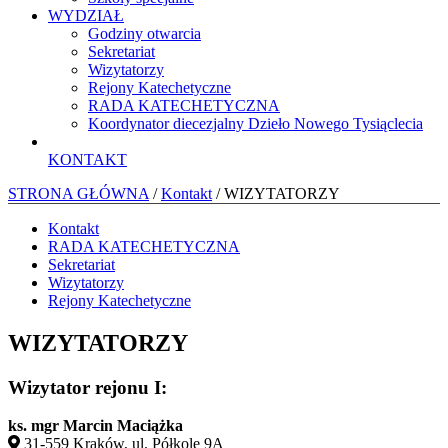
WYDZIAŁ
Godziny otwarcia
Sekretariat
Wizytatorzy
Rejony Katechetyczne
RADA KATECHETYCZNA
Koordynator diecezjalny Dzieło Nowego Tysiąclecia
KONTAKT
STRONA GŁÓWNA
/
Kontakt
/ WIZYTATORZY
Kontakt
RADA KATECHETYCZNA
Sekretariat
Wizytatorzy
Rejony Katechetyczne
WIZYTATORZY
Wizytator rejonu I:
ks. mgr Marcin Maciążka
31-559 Kraków, ul. Półkole 9A