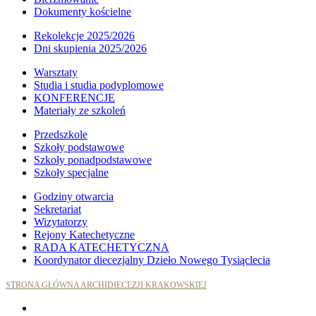
Dokumenty kościelne
Rekolekcje 2025/2026
Dni skupienia 2025/2026
Warsztaty
Studia i studia podyplomowe
KONFERENCJE
Materiały ze szkoleń
Przedszkole
Szkoły podstawowe
Szkoły ponadpodstawowe
Szkoły specjalne
Godziny otwarcia
Sekretariat
Wizytatorzy
Rejony Katechetyczne
RADA KATECHETYCZNA
Koordynator diecezjalny Dzieło Nowego Tysiąclecia
STRONA GŁÓWNA ARCHIDIECEZJI KRAKOWSKIEJ