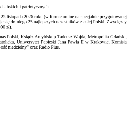
ijańskich i patriotycznych.
25 listopada 2026 roku (w formie online na specjalnie przygotowanej
e się do niego 25 najlepszych uczestników z całej Polski. Zwycięzcy
00 zł).
as Polski, Ksiądz Arcybiskup Tadeusz Wojda, Metropolita Gdański,
tolicka, Uniwersytet Papieski Jana Pawła II w Krakowie, Komisja
ość niedzielny” oraz Radio Plus.