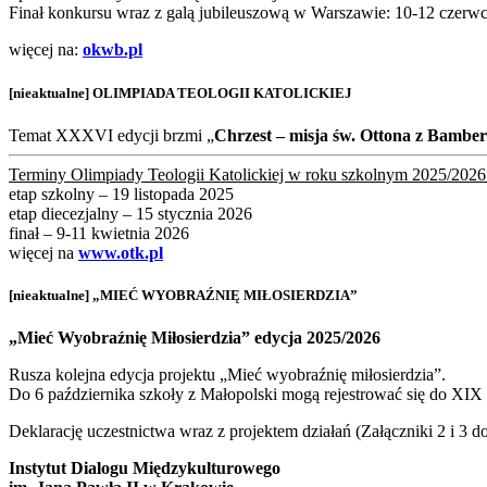
Finał konkursu wraz z galą jubileuszową w Warszawie: 10-12 czerw
więcej na:
okwb.pl
[nieaktualne] OLIMPIADA TEOLOGII KATOLICKIEJ
Temat XXXVI edycji brzmi „
Chrzest – misja św. Ottona z Bambe
Terminy Olimpiady Teologii Katolickiej w roku szkolnym 2025/2026
etap szkolny – 19 listopada 2025
etap diecezjalny – 15 stycznia 2026
finał – 9-11 kwietnia 2026
więcej na
www.otk.pl
[nieaktualne] „MIEĆ WYOBRAŹNIĘ MIŁOSIERDZIA”
„Mieć Wyobraźnię Miłosierdzia” edycja 2025/2026
Rusza kolejna edycja projektu „Mieć wyobraźnię miłosierdzia”.
Do 6 października szkoły z Małopolski mogą rejestrować się do XIX
Deklarację uczestnictwa wraz z projektem działań (Załączniki 2 i 3 
Instytut Dialogu Międzykulturowego