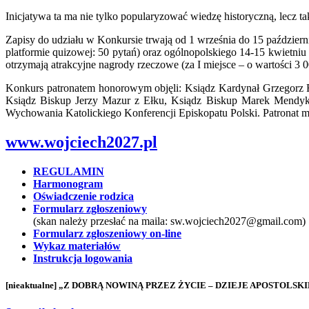
Inicjatywa ta ma nie tylko popularyzować wiedzę historyczną, lecz 
Zapisy do udziału w Konkursie trwają od 1 września do 15 październ
platformie quizowej: 50 pytań) oraz ogólnopolskiego 14-15 kwietniu
otrzymają atrakcyjne nagrody rzeczowe (za I miejsce – o wartości 3 000
Konkurs patronatem honorowym objęli: Ksiądz Kardynał Grzegorz R
Ksiądz Biskup Jerzy Mazur z Ełku, Ksiądz Biskup Marek Mendyk z
Wychowania Katolickiego Konferencji Episkopatu Polski. Patronat me
www.wojciech2027.pl
REGULAMIN
Harmonogram
Oświadczenie rodzica
Formularz zgłoszeniowy
(skan należy przesłać na maila: sw.wojciech2027@gmail.com)
Formularz zgłoszeniowy on-line
Wykaz materiałów
Instrukcja logowania
[nieaktualne] „Z DOBRĄ NOWINĄ PRZEZ ŻYCIE – DZIEJE APOSTOL