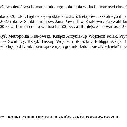
także wspierać wychowanie młodego pokolenia w duchu wartości chrześc
ika 2026 roku. Będzie się on składał z dwóch etapów – szkolnego dnia 
 2027 roku w Sanktuarium św. Jana Pawła II w Krakowie. Zakwalifikuj
 zł, za II miejsce – o wartości 2 500 zł, za III miejsce – o wartości 2 0
yś, Metropolita Krakowski, Ksiądz Arcybiskup Wojciech Polak, Prym
e Świdnicy, Ksiądz Biskup Wojciech Skibicki z Elbląga, Akcja Ka
dialny nad Konkursem sprawują tygodniki katolickie „Niedziela” i „G
SKIE” – KONKURS BIBLIJNY DLA UCZNIÓW SZKÓŁ PODSTAWOWYCH