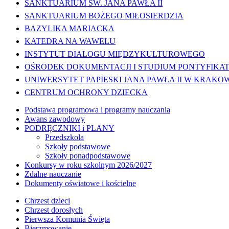
SANKTUARIUM ŚW. JANA PAWŁA II
SANKTUARIUM BOŻEGO MIŁOSIERDZIA
BAZYLIKA MARIACKA
KATEDRA NA WAWELU
INSTYTUT DIALOGU MIĘDZYKULTUROWEGO
OŚRODEK DOKUMENTACJI I STUDIUM PONTYFIKATU
UNIWERSYTET PAPIESKI JANA PAWŁA II W KRAKO
CENTRUM OCHRONY DZIECKA
Podstawa programowa i programy nauczania
Awans zawodowy
PODRĘCZNIKI i PLANY
Przedszkola
Szkoły podstawowe
Szkoły ponadpodstawowe
Konkursy w roku szkolnym 2026/2027
Zdalne nauczanie
Dokumenty oświatowe i kościelne
Chrzest dzieci
Chrzest dorosłych
Pierwsza Komunia Święta
Bierzmowanie