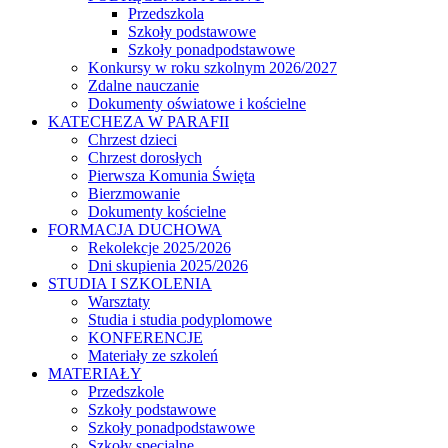
Przedszkola
Szkoły podstawowe
Szkoły ponadpodstawowe
Konkursy w roku szkolnym 2026/2027
Zdalne nauczanie
Dokumenty oświatowe i kościelne
KATECHEZA W PARAFII
Chrzest dzieci
Chrzest dorosłych
Pierwsza Komunia Święta
Bierzmowanie
Dokumenty kościelne
FORMACJA DUCHOWA
Rekolekcje 2025/2026
Dni skupienia 2025/2026
STUDIA I SZKOLENIA
Warsztaty
Studia i studia podyplomowe
KONFERENCJE
Materiały ze szkoleń
MATERIAŁY
Przedszkole
Szkoły podstawowe
Szkoły ponadpodstawowe
Szkoły specjalne