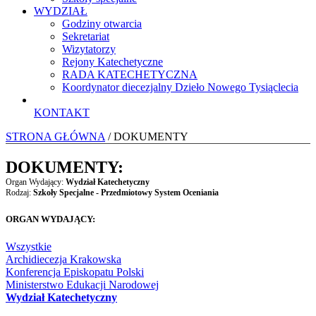
WYDZIAŁ
Godziny otwarcia
Sekretariat
Wizytatorzy
Rejony Katechetyczne
RADA KATECHETYCZNA
Koordynator diecezjalny Dzieło Nowego Tysiąclecia
KONTAKT
STRONA GŁÓWNA
/ DOKUMENTY
DOKUMENTY:
Organ Wydający:
Wydział Katechetyczny
Rodzaj:
Szkoły Specjalne - Przedmiotowy System Oceniania
ORGAN WYDAJĄCY:
Wszystkie
Archidiecezja Krakowska
Konferencja Episkopatu Polski
Ministerstwo Edukacji Narodowej
Wydział Katechetyczny