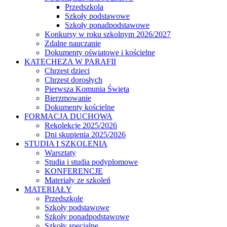
Przedszkola
Szkoły podstawowe
Szkoły ponadpodstawowe
Konkursy w roku szkolnym 2026/2027
Zdalne nauczanie
Dokumenty oświatowe i kościelne
KATECHEZA W PARAFII
Chrzest dzieci
Chrzest dorosłych
Pierwsza Komunia Święta
Bierzmowanie
Dokumenty kościelne
FORMACJA DUCHOWA
Rekolekcje 2025/2026
Dni skupienia 2025/2026
STUDIA I SZKOLENIA
Warsztaty
Studia i studia podyplomowe
KONFERENCJE
Materiały ze szkoleń
MATERIAŁY
Przedszkole
Szkoły podstawowe
Szkoły ponadpodstawowe
Szkoły specjalne