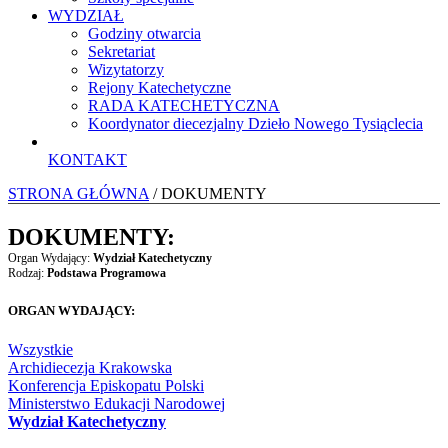
WYDZIAŁ
Godziny otwarcia
Sekretariat
Wizytatorzy
Rejony Katechetyczne
RADA KATECHETYCZNA
Koordynator diecezjalny Dzieło Nowego Tysiąclecia
KONTAKT
STRONA GŁÓWNA
/ DOKUMENTY
DOKUMENTY:
Organ Wydający:
Wydział Katechetyczny
Rodzaj:
Podstawa Programowa
ORGAN WYDAJĄCY:
Wszystkie
Archidiecezja Krakowska
Konferencja Episkopatu Polski
Ministerstwo Edukacji Narodowej
Wydział Katechetyczny