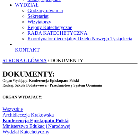
WYDZIAŁ
Godziny otwarcia
Sekretariat
Wizytatorzy
Rejony Katechetyczne
RADA KATECHETYCZNA
Koordynator diecezjalny Dzieło Nowego Tysiąclecia
KONTAKT
STRONA GŁÓWNA
/ DOKUMENTY
DOKUMENTY:
Organ Wydający:
Konferencja Episkopatu Polski
Rodzaj:
Szkoła Podstawowa - Przedmiotowy System Oceniania
ORGAN WYDAJĄCY:
Wszystkie
Archidiecezja Krakowska
Konferencja Episkopatu Polski
Ministerstwo Edukacji Narodowej
Wydział Katechetyczny