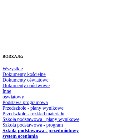
RODZAJE:
Wszystkie
Dokumenty kościelne
Dokumenty oświatowe
Dokumenty państwowe
Inne
oświatowy
Podstawa programowa
Przedszkole - plany wynikowe
Przedszkole - rozkład materiału
Szkoła podstawowa - plany wynikowe
Szkoła podstawowa - program
Szkoła podstawowa - przedmiotowy
system oceniania