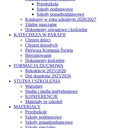
Przedszkola
Szkoły podstawowe
Szkoły ponadpodstawowe
Konkursy w roku szkolnym 2026/2027
Zdalne nauczanie
Dokumenty oświatowe i kościelne
KATECHEZA W PARAFII
Chrzest dzieci
Chrzest dorosłych
Pierwsza Komunia Święta
Bierzmowanie
Dokumenty kościelne
FORMACJA DUCHOWA
Rekolekcje 2025/2026
Dni skupienia 2025/2026
STUDIA I SZKOLENIA
Warsztaty
Studia i studia podyplomowe
KONFERENCJE
Materiały ze szkoleń
MATERIAŁY
Przedszkole
Szkoły podstawowe
Szkoły ponadpodstawowe
Szkoły specjalne