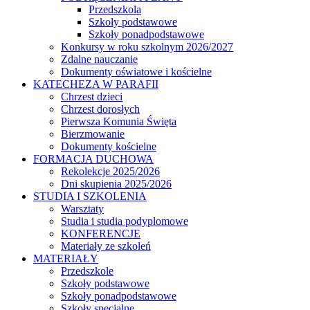
Przedszkola
Szkoły podstawowe
Szkoły ponadpodstawowe
Konkursy w roku szkolnym 2026/2027
Zdalne nauczanie
Dokumenty oświatowe i kościelne
KATECHEZA W PARAFII
Chrzest dzieci
Chrzest dorosłych
Pierwsza Komunia Święta
Bierzmowanie
Dokumenty kościelne
FORMACJA DUCHOWA
Rekolekcje 2025/2026
Dni skupienia 2025/2026
STUDIA I SZKOLENIA
Warsztaty
Studia i studia podyplomowe
KONFERENCJE
Materiały ze szkoleń
MATERIAŁY
Przedszkole
Szkoły podstawowe
Szkoły ponadpodstawowe
Szkoły specjalne