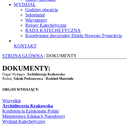
WYDZIAŁ
Godziny otwarcia
Sekretariat
Wizytatorzy
Rejony Katechetyczne
RADA KATECHETYCZNA
Koordynator diecezjalny Dzieło Nowego Tysiąclecia
KONTAKT
STRONA GŁÓWNA
/ DOKUMENTY
DOKUMENTY:
Organ Wydający:
Archidiecezja Krakowska
Rodzaj:
Szkoła Podstawowa - Rozkład Materiału
ORGAN WYDAJĄCY:
Wszystkie
Archidiecezja Krakowska
Konferencja Episkopatu Polski
Ministerstwo Edukacji Narodowej
Wydział Katechetyczny