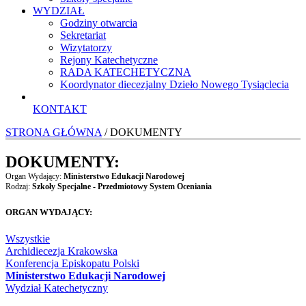
WYDZIAŁ
Godziny otwarcia
Sekretariat
Wizytatorzy
Rejony Katechetyczne
RADA KATECHETYCZNA
Koordynator diecezjalny Dzieło Nowego Tysiąclecia
KONTAKT
STRONA GŁÓWNA
/ DOKUMENTY
DOKUMENTY:
Organ Wydający:
Ministerstwo Edukacji Narodowej
Rodzaj:
Szkoły Specjalne - Przedmiotowy System Oceniania
ORGAN WYDAJĄCY:
Wszystkie
Archidiecezja Krakowska
Konferencja Episkopatu Polski
Ministerstwo Edukacji Narodowej
Wydział Katechetyczny