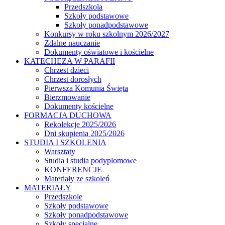
Przedszkola
Szkoły podstawowe
Szkoły ponadpodstawowe
Konkursy w roku szkolnym 2026/2027
Zdalne nauczanie
Dokumenty oświatowe i kościelne
KATECHEZA W PARAFII
Chrzest dzieci
Chrzest dorosłych
Pierwsza Komunia Święta
Bierzmowanie
Dokumenty kościelne
FORMACJA DUCHOWA
Rekolekcje 2025/2026
Dni skupienia 2025/2026
STUDIA I SZKOLENIA
Warsztaty
Studia i studia podyplomowe
KONFERENCJE
Materiały ze szkoleń
MATERIAŁY
Przedszkole
Szkoły podstawowe
Szkoły ponadpodstawowe
Szkoły specjalne